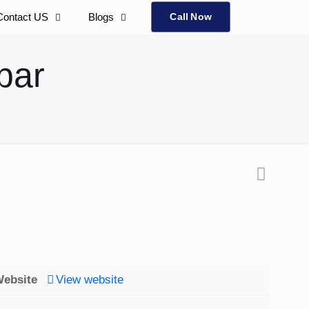
Contact US
Blogs
Call Now
ebar
ebsite
View website