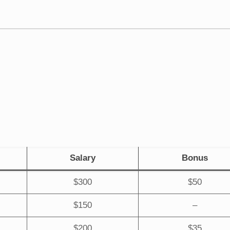
Salary
Bonus
$300
$50
$150
–
$200
$35