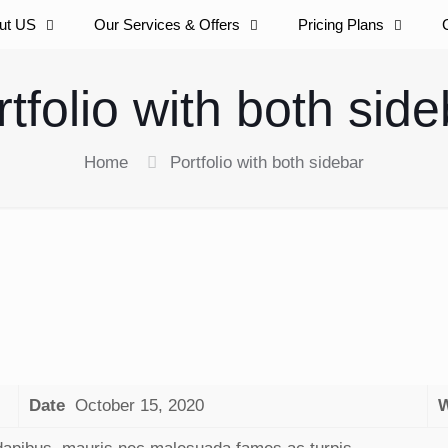
ut US
Our Services & Offers
Pricing Plans
tfolio with both sid
Home
Portfolio with both sidebar
Date
October 15, 2020
W