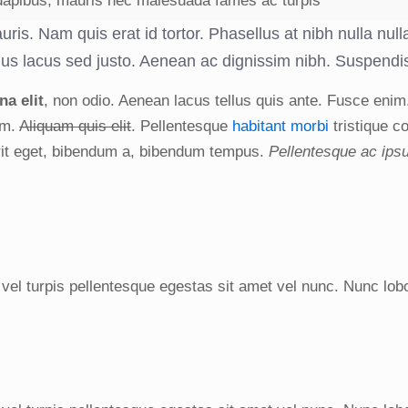
 dapibus, mauris nec malesuada fames ac turpis
ris. Nam quis erat id tortor. Phasellus at nibh nulla null
mus lacus sed justo. Aenean ac dignissim nibh. Suspendi
a elit
, non odio. Aenean lacus tellus quis ante. Fusce enim
um.
Aliquam quis elit
. Pellentesque
habitant morbi
tristique c
rit eget, bibendum a, bibendum tempus.
Pellentesque ac ip
g
 vel turpis pellentesque egestas sit amet vel nunc. Nunc lo