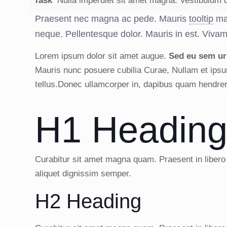
Task
Nulla imperdiet sit amet magna. Vestibulum
Praesent nec magna ac pede. Mauris
tooltip
mau
neque. Pellentesque dolor. Mauris in est. Viva
Lorem ipsum dolor sit amet augue.
Sed eu sem urn
Mauris nunc posuere cubilia Curae, Nullam et ips
tellus.Donec ullamcorper in, dapibus quam hendre
H1 Headin
Curabitur sit amet magna quam. Praesent in libero
aliquet dignissim semper.
H2 Heading