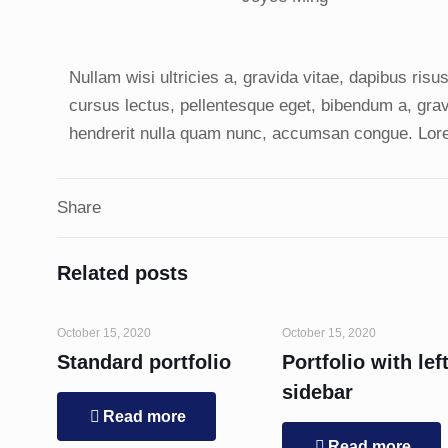
Nullam wisi ultricies a, gravida vitae, dapibus risu
cursus lectus, pellentesque eget, bibendum a, grav
hendrerit nulla quam nunc, accumsan congue. Lorem
Share
Related posts
October 15, 2020
October 15, 2020
Standard portfolio
Portfolio with lef
sidebar
Read more
Read more